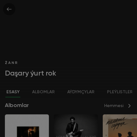
ŽANR
Daşary ýurt rok
ESASY
ALBOMLAR
AÝDYMÇYLAR
PLEÝLISTLER
Albomlar
Hemmesi