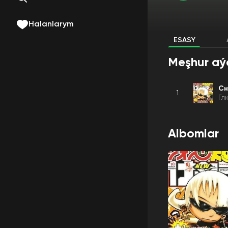
Halanlarym
ESASY
Meşhur aý
Сн
1
Гл
Albomlar