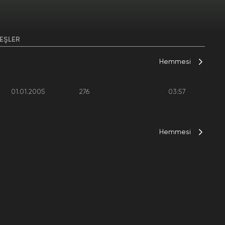
EŞLER
Hemmesi
01.01.2005
276
03:57
Hemmesi