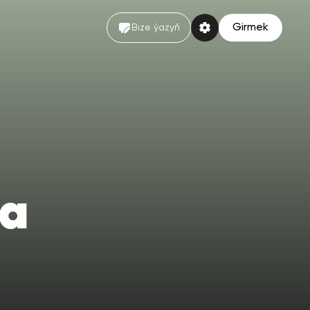
Girmek
Bize ýazyň
Za