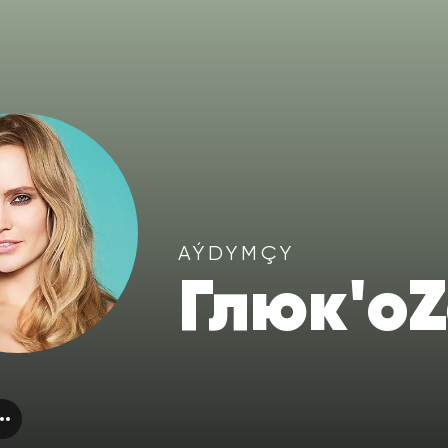
AÝDYMÇY
Глюк'o