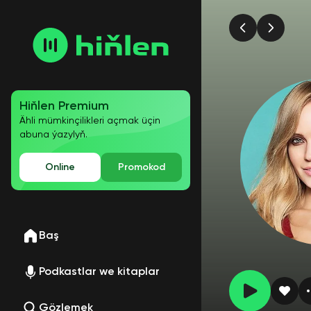
Hiňlen Premium
Ähli mümkinçilikleri açmak üçin
abuna ýazylyň.
Online
Promokod
Baş
Podkastlar we kitaplar
Gözlemek