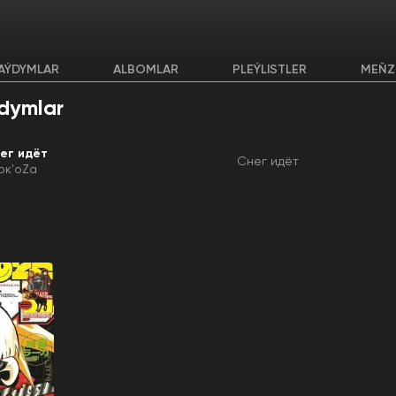
AÝDYMLAR
ALBOMLAR
PLEÝLISTLER
MEŇZ
dymlar
ег идёт
Снег идёт
юк'oZa