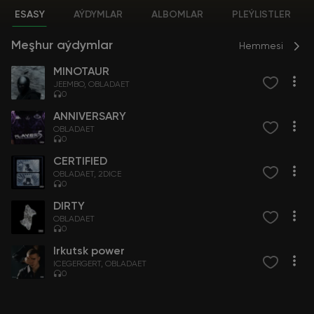
ESASY
AÝDYMLAR
ALBOMLAR
PLEÝLISTLER
Meşhur aýdymlar
Hemmesi
MINOTAUR
JEEMBO
OBLADAET
0
ANNIVERSARY
OBLADAET
0
CERTIFIED
OBLADAET
2DICE
0
DIRTY
OBLADAET
0
Irkutsk power
ICEGERGERT
OBLADAET
0