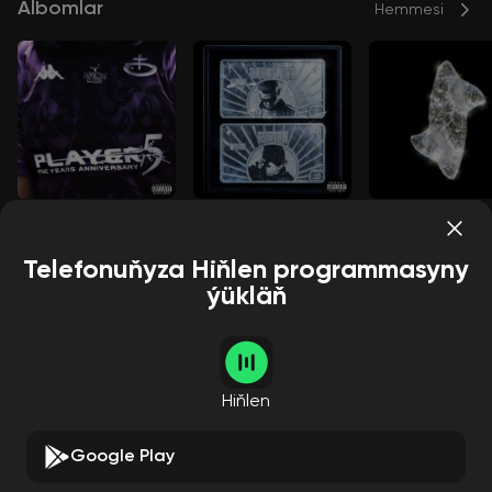
Albomlar
Hemmesi
ANNIVERSARY
CERTIFIED
DIRTY
OBLADAET
OBLADAET
2DICE
OBLADAET
Telefonuňyza Hiňlen programmasyny
ýükläň
Aýdymçylar
Hemmesi
Hiňlen
Google Play