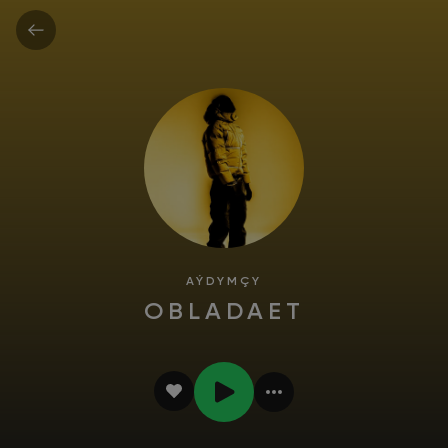
AÝDYMÇY
OBLADAET