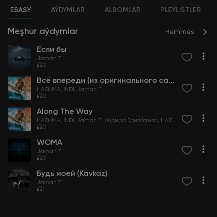
ESASY
AÝDYMLAR
ALBOMLAR
PLEÝLISTLER
Meşhur aýdymlar
Hemmesi
Если бы
Jaman T
0
Всё впереди (из оригинального саундтрека "Моана")
НАZИМА
INDI
Jaman T
0
Along The Way
НАZИМА
INDI
Jaman T
Индира Едилбаева
НАZИМА
0
WOMA
Jaman T
0
Будь моей (Kavkaz)
Jaman T
1