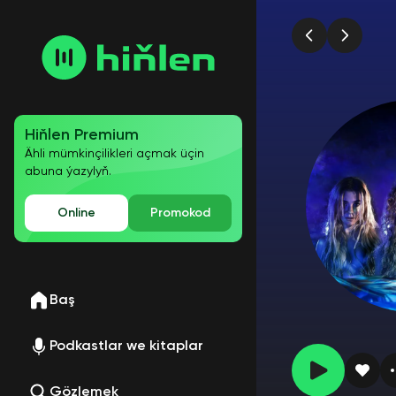
Hiňlen Premium
Ähli mümkinçilikleri açmak üçin
abuna ýazylyň.
Online
Promokod
Baş
Podkastlar we kitaplar
Gözlemek