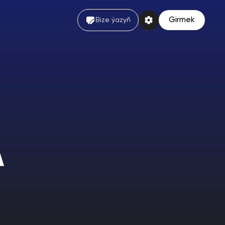
Girmek
Bize ýazyň
А