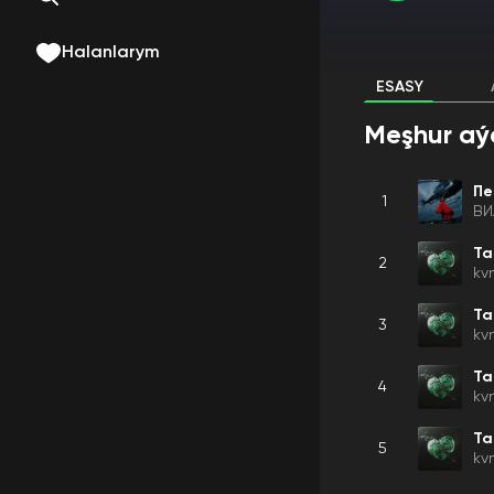
Halanlarym
ESASY
Meşhur aý
Пе
1
ВИ
Та
2
kv
Та
3
kv
Та
4
kv
Та
5
kv