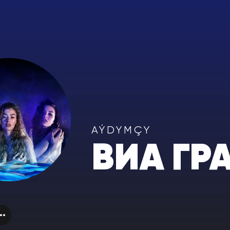
AÝDYMÇY
ВИА ГР