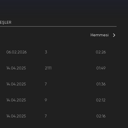
EŞLER
Hemmesi
06.02.2026
3
02:26
14.04.2025
2111
01:49
14.04.2025
7
01:36
14.04.2025
9
02:12
14.04.2025
7
02:16