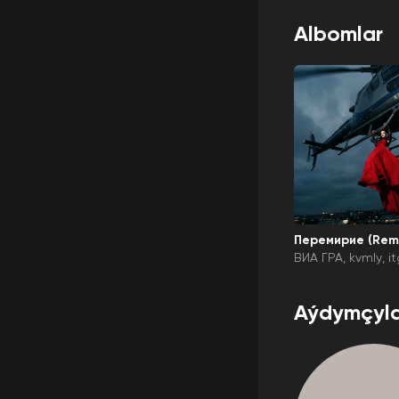
Albomlar
Перемирие (Remi
ВИА ГРА
kvmly
i
dstyle
Aýdymçyla