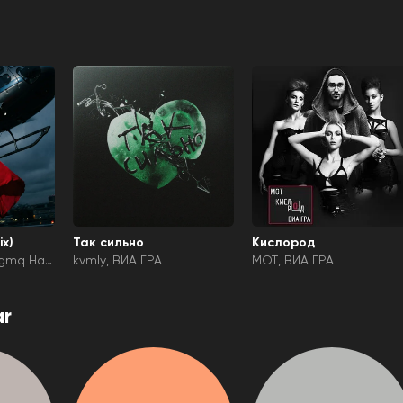
x)
Так сильно
Кислород
tgmq Har
kvmly
ВИА ГРА
MOT
ВИА ГРА
r