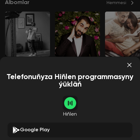
Albomlar
Hemmesi
Музыкальный
Deja vu
Хочу сказать
Music Hayk
MOT
Music Hayk
Sevak
Music Hayk
Telefonuňyza Hiňlen programmasyny
ýükläň
Aýdymçylar
Hemmesi
Hiňlen
Google Play