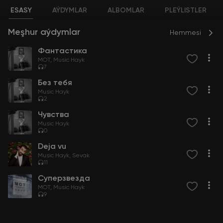
ESASY
AÝDYMLAR
ALBOMLAR
PLEÝLISTLER
Meşhur aýdymlar
Hemmesi
Фантастика
MOT
Music Hayk
7
Без тебя
Music Hayk
2
Чувства
Music Hayk
0
Deja vu
Music Hayk
Sevak
11
Суперзвезда
MOT
Music Hayk
9