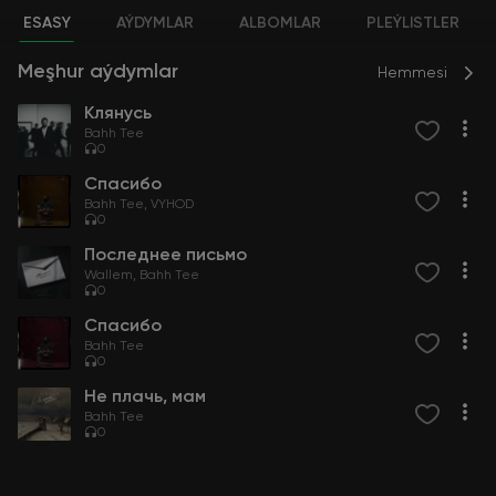
ESASY
AÝDYMLAR
ALBOMLAR
PLEÝLISTLER
Meşhur aýdymlar
Hemmesi
Клянусь
Bahh Tee
0
Спасибо
Bahh Tee
VYHOD
0
Последнее письмо
Wallem
Bahh Tee
0
Спасибо
Bahh Tee
0
Не плачь, мам
Bahh Tee
0