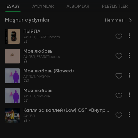
ESASY
AÝDYMLAR
ALBOMLAR
PLEÝLISTLER
Meşhur aýdymlar
Hemmesi
ПЫЯЛА
АИГЕЛ
FEARSTbeats
1
Моя любовь
АИГЕЛ
FEARSTbeats
1
Моя любовь (Slowed)
АИГЕЛ
MVGMA
3
Моя любовь
АИГЕЛ
MVGMA
1
Капля за каплей (Low) OST «Внутри убийцы»
АИГЕЛ
12