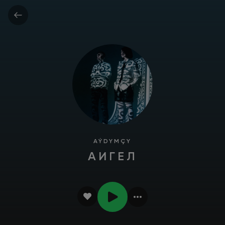
AÝDYMÇY
АИГЕЛ