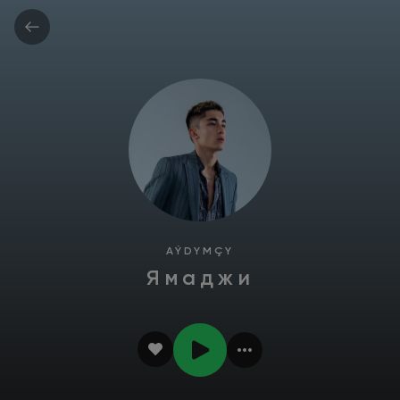
AÝDYMÇY
Ямаджи