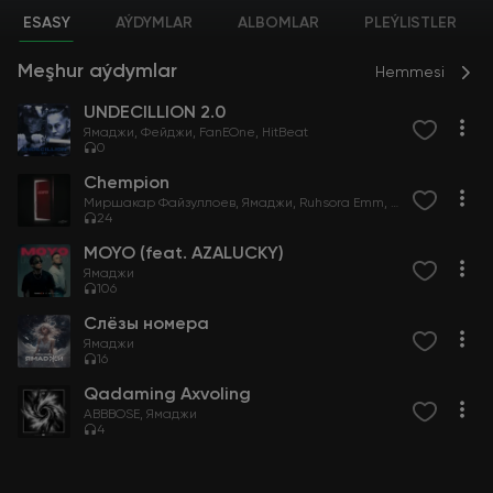
ESASY
AÝDYMLAR
ALBOMLAR
PLEÝLISTLER
Meşhur aýdymlar
Hemmesi
UNDECILLION 2.0
Ямаджи
Фейджи
FanEOne
HitBeat
0
Chempion
Миршакар Файзуллоев
Ямаджи
Ruhsora Emm
Konsta
Asl Way
24
MOYO (feat. AZALUCKY)
Ямаджи
106
Слёзы номера
Ямаджи
16
Qadaming Axvoling
ABBBOSE
Ямаджи
4