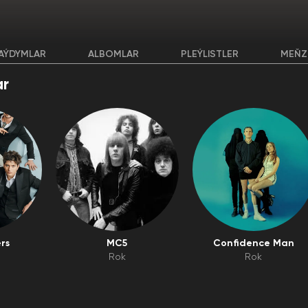
AÝDYMLAR
ALBOMLAR
PLEÝLISTLER
MEŇZ
r
rs
MC5
Confidence Man
Rok
Rok