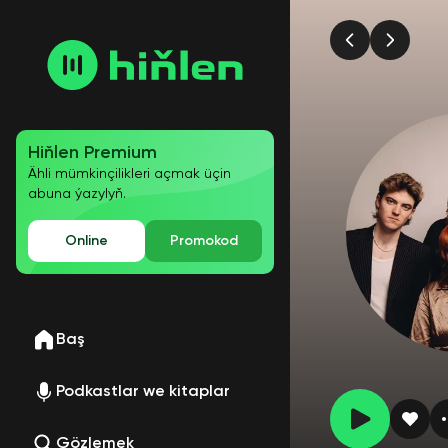
Hiňlen Premium
Ähli mümkinçilikleri açmak üçin
abuna ýazylyň.
Online
Promokod
Baş
Podkastlar we kitaplar
Gözlemek