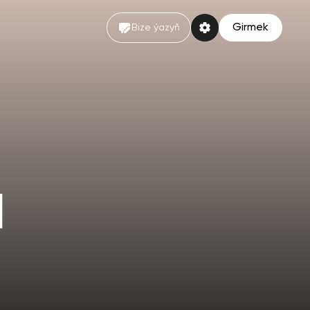
Girmek
Bize ýazyň
d