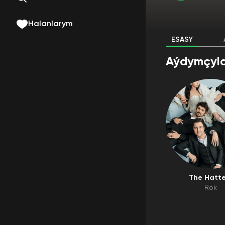
Halanlarym
ESASY
Aýdymçyla
The Hatte
Rok