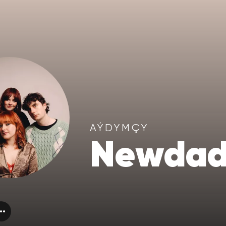
AÝDYMÇY
Newda