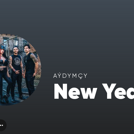
AÝDYMÇY
New Yea