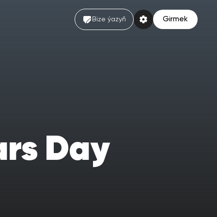
Girmek
Bize ýazyň
rs Day