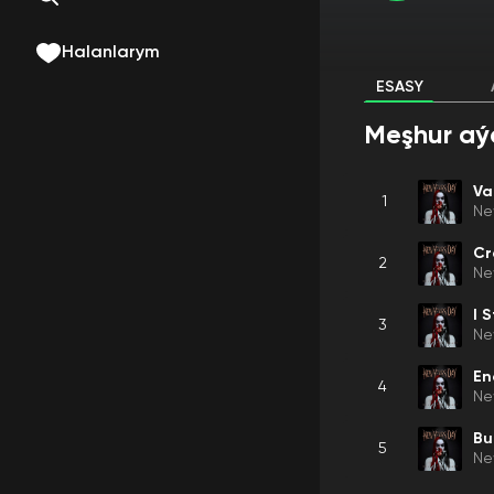
Halanlarym
ESASY
Meşhur aý
Va
1
Ne
Cr
2
Ne
I S
3
Ne
En
4
Ne
Bu
5
Ne