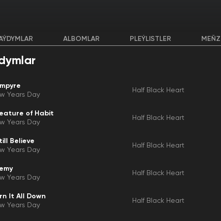
AÝDYMLAR
ALBOMLAR
PLEÝLISTLER
MEŇZ
dymlar
mpyre
Half Black Heart
w Years Day
eature of Habit
Half Black Heart
w Years Day
till Believe
Half Black Heart
w Years Day
emy
Half Black Heart
w Years Day
rn It All Down
Half Black Heart
w Years Day