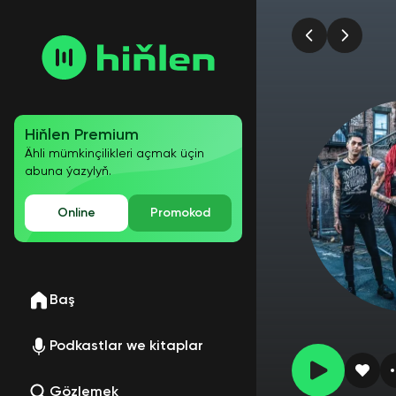
Hiňlen Premium
Ähli mümkinçilikleri açmak üçin
abuna ýazylyň.
Online
Promokod
Baş
Podkastlar we kitaplar
Gözlemek