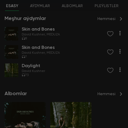
ESASY
AÝDYMLAR
ALBOMLAR
PLEÝLISTLER
Meşhur aýdymlar
Hemmesi
Skin and Bones
David Kushner
MEDUZA
8
Skin and Bones
David Kushner
MEDUZA
7
Daylight
David Kushner
73
Albomlar
Hemmesi