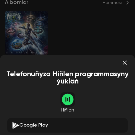
Albomlar
Hemmesi
Unicursal
Nocturnus AD
Telefonuňyza Hiňlen programmasyny
ýükläň
Aýdymçylar
Hemmesi
Hiňlen
Google Play