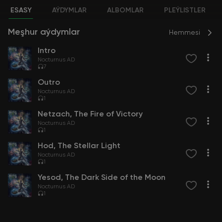
ESASY
AÝDYMLAR
ALBOMLAR
PLEÝLISTLER
Meşhur aýdymlar
Hemmesi
Intro
Nocturnus AD
7
Outro
Nocturnus AD
1
Netzach, The Fire of Victory
Nocturnus AD
1
Hod, The Stellar Light
Nocturnus AD
1
Yesod, The Dark Side of the Moon
Nocturnus AD
1