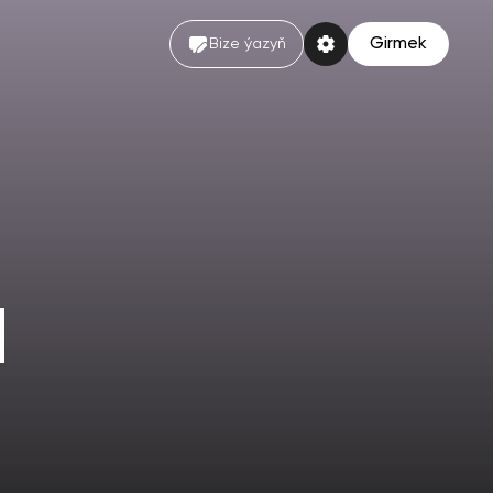
Girmek
Bize ýazyň
N