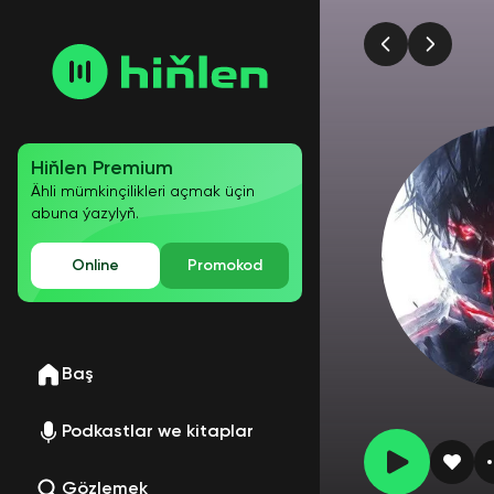
Hiňlen Premium
Ähli mümkinçilikleri açmak üçin
abuna ýazylyň.
Online
Promokod
Baş
Podkastlar we kitaplar
Gözlemek