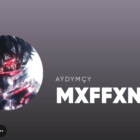
AÝDYMÇY
MXFFX