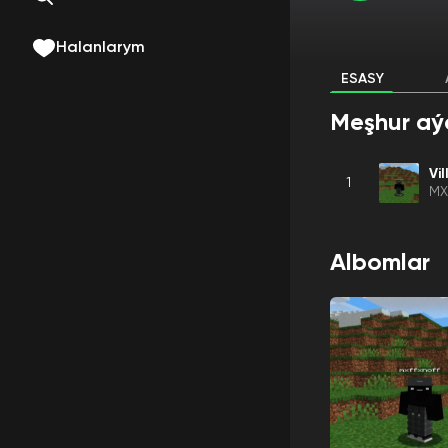
Halanlarym
ESASY
Meşhur aý
Vi
1
MX
Albomlar