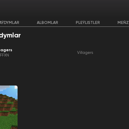
AÝDYMLAR
ALBOMLAR
PLEÝLISTLER
MEŇZ
dymlar
llagers
Villagers
FFXN