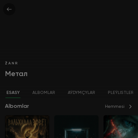
ŽANR
Метал
ESASY
ALBOMLAR
AÝDYMÇYLAR
PLEÝLISTLER
Albomlar
Hemmesi