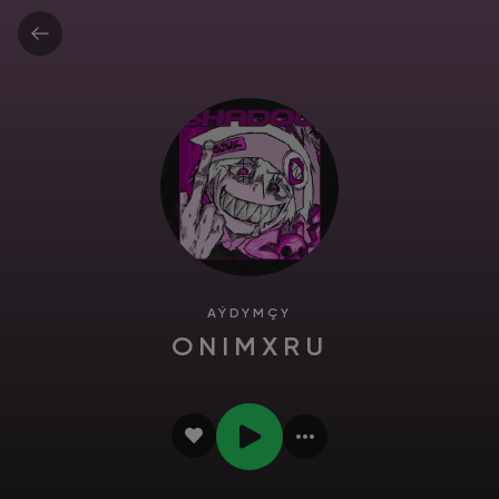
AÝDYMÇY
ONIMXRU