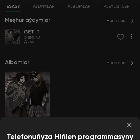
ESASY
AÝDYMLAR
ALBOMLAR
PLEÝLISTLER
Meşhur aýdymlar
Hemmesi
GET IT
ONIMXRU
244
Albomlar
Hemmesi
GET IT
ONIMXRU
Telefonuňyza Hiňlen programmasyny