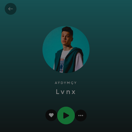
AÝDYMÇY
Lvnx