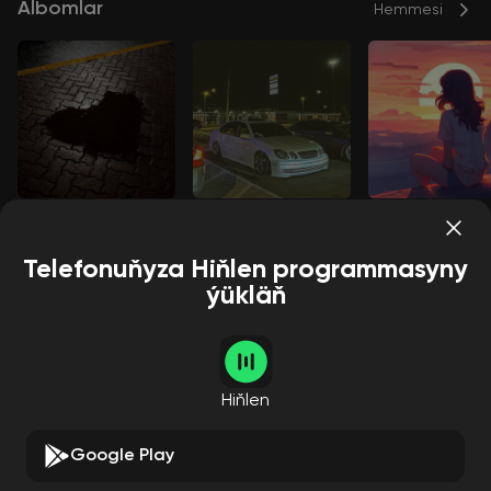
Albomlar
Hemmesi
Save Me
Phonk City 3
Noite
Lvnx
Lvnx
Lvnx
Telefonuňyza Hiňlen programmasyny
ýükläň
Aýdymçylar
Hemmesi
Hiňlen
Google Play