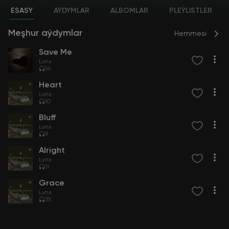
ESASY
AÝDYMLAR
ALBOMLAR
PLEÝLISTLER
Meşhur aýdymlar
Hemmesi
Save Me
Lvnx
14
Heart
Lvnx
10
Bluff
Lvnx
9
Alright
Lvnx
11
Grace
Lvnx
35