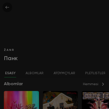
ŽANR
Панк
ESASY
ALBOMLAR
AÝDYMÇYLAR
PLEÝLISTLER
Albomlar
Hemmesi