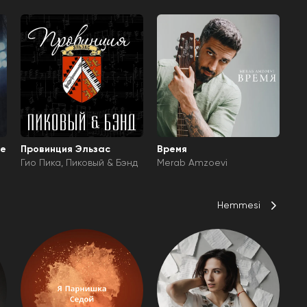
не
Провинция Эльзас
Время
Гио Пика
Пиковый & Бэнд
Merab Amzoevi
Hemmesi