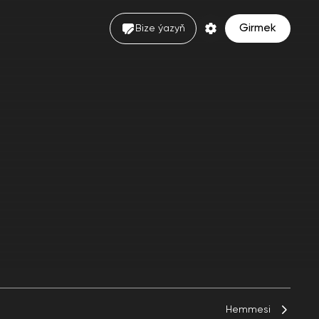
Girmek
Bize ýazyň
Hemmesi