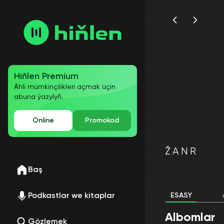
Hiňlen Premium
Ähli mümkinçilikleri açmak üçin
abuna ýazylyň.
Online
Promokod
ŽANR
Baş
Podkastlar we kitaplar
ESASY
Albomlar
Gözlemek