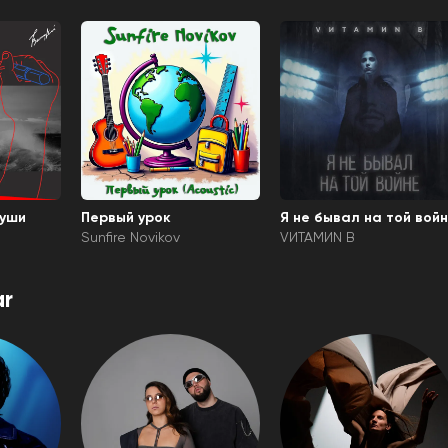
души
Первый урок
Я не бывал на той вой
Sunfire Novikov
VИТАМИN B
r