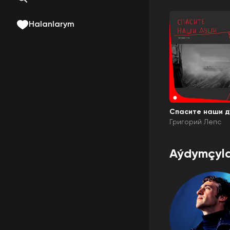
Halanlarym
Спасите наши 
Григорий Лепс
Aýdymçyla