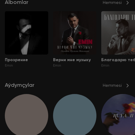
Albomlar
Hemmesi
Прозрение
Верни мне музыку
Благодарю те
Emin
Emin
Emin
Aýdymçylar
Hemmesi