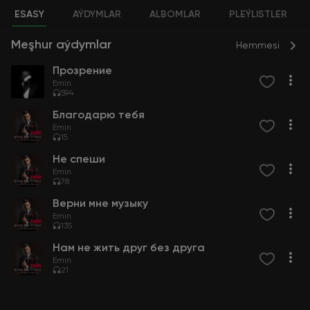
ESASY
AÝDYMLAR
ALBOMLAR
PLEÝLISTLER
Meşhur aýdymlar
Hemmesi
Прозрение
Emin
594
Благодарю тебя
Emin
15
Не спеши
Emin
78
Верни мне музыку
Emin
135
Нам не жить друг без друга
Emin
21