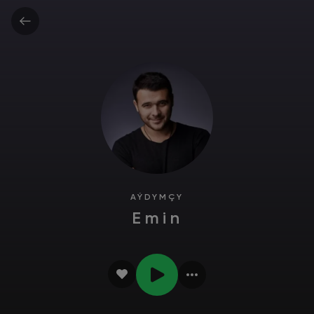
AÝDYMÇY
Emin