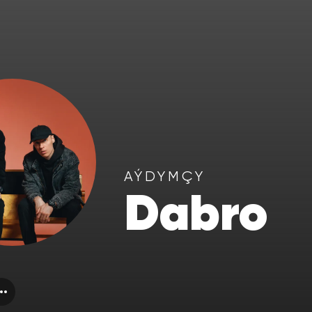
AÝDYMÇY
Dabro