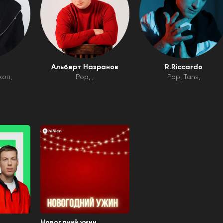
Альберт Назранов
R.Riccardo
хоп
Pop
Pop
Tans
Новогдний ужин