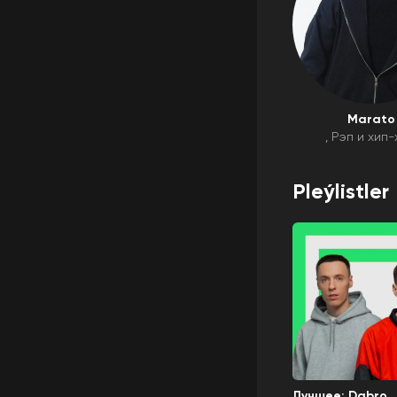
Marato
Рэп и хип-
Pleýlistler
Лучшее: Dabro