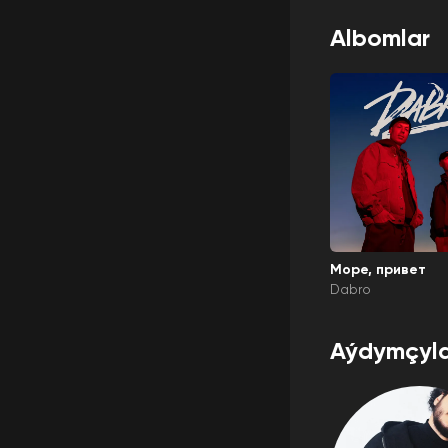
Albomlar
Море, привет
Dabro
Aýdymçyla