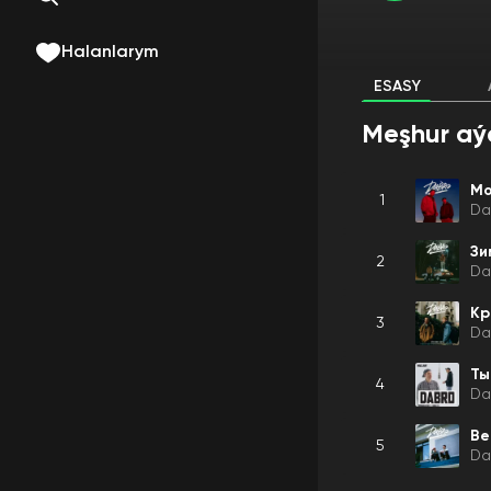
Halanlarym
ESASY
Meşhur aý
Мо
1
Da
Зи
2
Da
Кр
3
Da
Ты
4
Da
Ве
5
Da