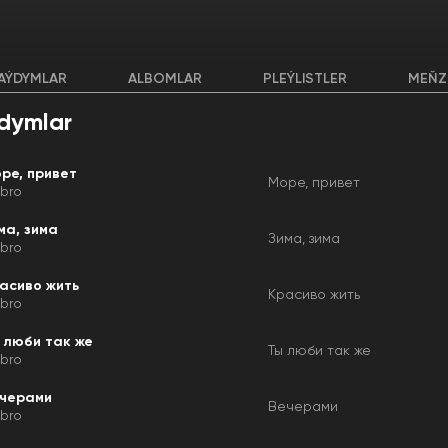
AÝDYMLAR
ALBOMLAR
PLEÝLISTLER
MEŇZ
dymlar
ре, привет
Море, привет
bro
ма, зима
Зима, зима
bro
асиво жить
Красиво жить
bro
 люби так же
Ты люби так же
bro
черами
Вечерами
bro