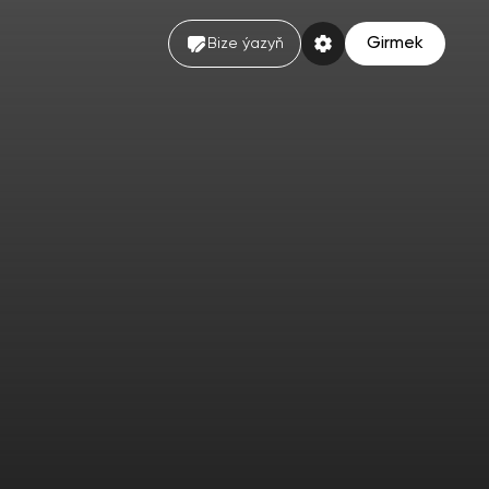
Girmek
Bize ýazyň