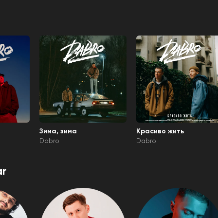
Зима, зима
Красиво жить
Dabro
Dabro
r