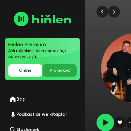
Hiňlen Premium
Ähli mümkinçilikleri açmak üçin
abuna ýazylyň.
Online
Promokod
Baş
Podkastlar we kitaplar
Gözlemek