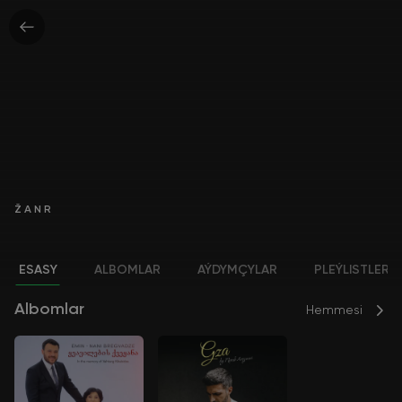
ŽANR
ESASY
ALBOMLAR
AÝDYMÇYLAR
PLEÝLISTLER
Albomlar
Hemmesi